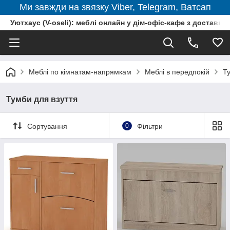
Ми завжди на звязку Viber, Telegram, Ватсап
Уютхаус (V-oseli): меблі онлайн у дім-офіс-кафе з доставкою
Меблі по кімнатам-напрямкам
Меблі в передпокій
Т
Тумби для взуття
Сортування
0
Фільтри