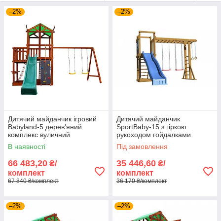
мотузкові сходи, сітки, скелелазні стінки.
–2%
–2%
Для вікової групи 6-12 років ігрові вуличні комплекси
повинні включати модулі для силового розвитку:
канати, турніки, атлетичні кільця, поперечини,
рукоходи.
Деревяні дитячі майданчики доставляються по всій Україні
послугами НовойПочти.
Конструкція перевіряється перед віюправенням,
відправляється в заводській упаковці в розібраному вигляді
з інструкцією для збірки.
Дитячий майданчик ігровий
Дитячий майданчик
Babyland-5 дерев'яний
SportBaby-15 з гіркою
комплекс вуличний
рукоходом гойдалками
будиночок із гіркою
дерев'яний для вулиці
В наявності
Під замовлення
гойдалкою скелеолзка
пісочниця
66 483,20
35 446,60
₴/
₴/
комплект
комплект
67 840 ₴/комплект
36 170 ₴/комплект
–2%
–2%