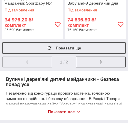
майданчик SportBaby №4
Babyland-9 дерев'яний для
дачі
Під замовлення
Під замовлення
34 976,20
74 636,80
₴/
₴/
комплект
комплект
35 690 ₴/комплект
76 160 ₴/комплект
Показати ще
1
/ 2
Вуличні дерев'яні дитячі майданчики - безпека
понад усе
Незалежно від конфігурації ігрового містечка, головною
вимогою є надійність і безпеку обладнання. В Розділі Товари
мережі представлена сайту "Уютхаус" представлені дерев'яні
дитячі ігрові майданчики, каркас яких виготовлений з
Показати все
екологічно чистої натуральної деревини.
Всі елементи дитячого майданчика стійкі до негативних
зовнішніх чинників: вологи, перепадів температур,