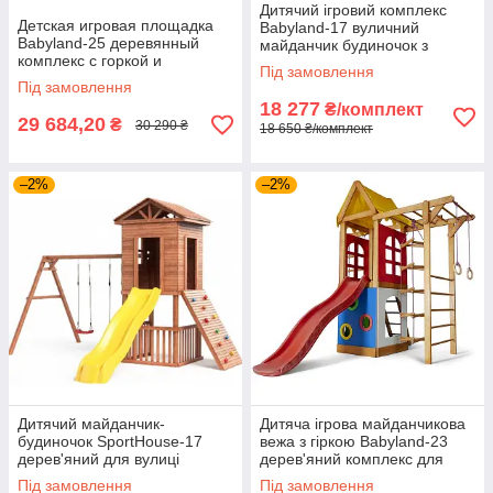
Дитячий ігровий комплекс
Детская игровая площадка
Babyland-17 вуличний
Babyland-25 деревянный
майданчик будиночок з
комплекс с горкой и
гіркою і кільцями
Під замовлення
качелями для улицы
Під замовлення
18 277
₴/комплект
29 684,20
₴
30 290 ₴
18 650 ₴/комплект
–2%
–2%
Дитячий майданчик-
Дитяча ігрова майданчикова
будиночок SportHouse-17
вежа з гіркою Babyland-23
дерев'яний для вулиці
дерев'яний комплекс для
вулиці
Під замовлення
Під замовлення