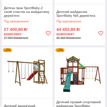
Дитяча гірка SportBaby-2
синій пластик на майданчику
Дитячий майданчик
дерев'яно
SportBaby №6 дерев'яна
Під замовлення
Під замовлення
27 400,80
44 452,80
₴/
₴/
комплект
комплект
27 960 ₴/комплект
45 360 ₴/комплект
–2%
–2%
Дитячий ігровий-спортивний
Дитячий дерев'яний
майданчик SportBaby