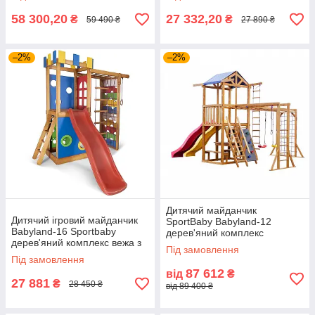
58 300,20
27 332,20
₴
₴
59 490 ₴
27 890 ₴
–2%
–2%
Дитячий майданчик
Дитячий ігровий майданчик
SportBaby Babyland-12
Babyland-16 Sportbaby
дерев'яний комплекс
дерев'яний комплекс вежа з
Під замовлення
гіркою та драбинами
Під замовлення
87 612
від
₴
27 881
₴
28 450 ₴
від 89 400 ₴