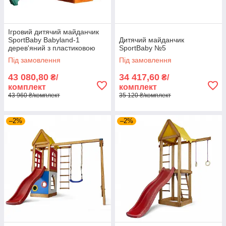
Ігровий дитячий майданчик
SportBaby Babyland-1
Дитячий майданчик
дерев'яний з пластиковою
SportBaby №5
гіркою та пісочницею
Під замовлення
Під замовлення
43 080,80
34 417,60
₴/
₴/
комплект
комплект
43 960 ₴/комплект
35 120 ₴/комплект
–2%
–2%