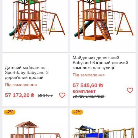
Майданчик дерев'яний
Babyland-6 ігровий дитячий
Дитячий майданчик
комплекс для вулиці
SportBaby Babyland-3
Під замовлення
дерев'яний ігровий
мотузковий комплекс на
Під замовлення
57 545,60
₴/
вулицю
комплект
57 173,20
₴
58 340 ₴
58 720 ₴/комплект
–2%
–2%