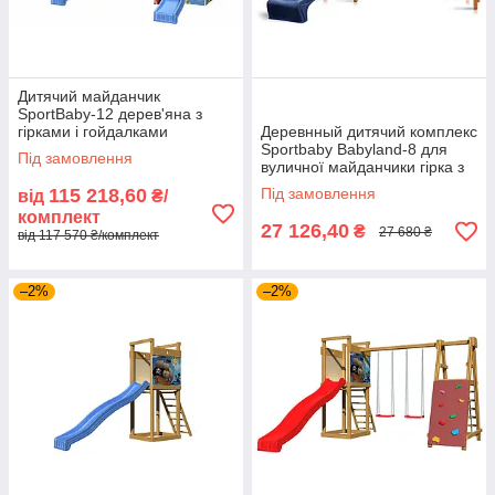
Дитячий майданчик
SportBaby-12 дерев'яна з
гірками і гойдалками
Деревнный дитячий комплекс
Sportbaby Babyland-8 для
Під замовлення
вуличної майданчики гірка з
гойдалкою кільцями
115 218,60
Під замовлення
від
₴/
скелелазка
комплект
27 126,40
₴
27 680 ₴
від 117 570 ₴/комплект
–2%
–2%