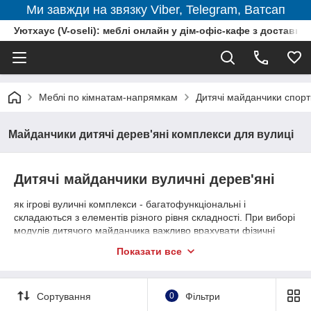
Ми завжди на звязку Viber, Telegram, Ватсап
Уютхаус (V-oseli): меблі онлайн у дім-офіс-кафе з доставкою
Меблі по кімнатам-напрямкам
Дитячі майданчики спор
Майданчики дитячі дерев'яні комплекси для вулиці
Дитячі майданчики вуличні дерев'яні
як ігрові вуличні комплекси - багатофункціональні і
складаються з елементів різного рівня складності. При виборі
модулів дитячого майданчика важливо врахувати фізичні
можливості дітей певної вікової групи:
Показати все
Для малюків 3-4 років підходять дитячі ігрові
комплекси з пісочницею, традиційними гойдалками або
каруселями, невисокими горами, легкими перелазами.
Сортування
0
Фільтри
Дітям 5-6 років будуть цікаві більш складні елементи: