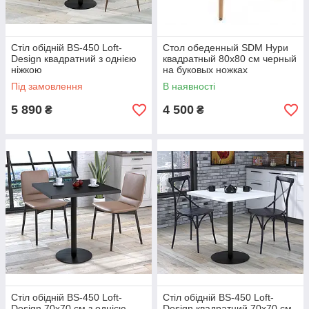
Стіл обідній BS-450 Loft-
Стол обеденный SDM Нури
Design квадратний з однією
квадратный 80х80 см черный
ніжкою
на буковых ножках
Під замовлення
В наявності
5 890
4 500
₴
₴
Стіл обідній BS-450 Loft-
Стіл обідній BS-450 Loft-
Design 70х70 см з однією
Design квадратний 70х70 см