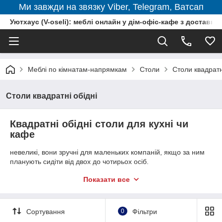
Ми завжди на звязку Viber, Telegram, Ватсап
Уютхаус (V-oseli): меблі онлайн у дім-офіс-кафе з доставкою
Меблі по кімнатам-напрямкам
Столи
Столи квадратн
Столи квадратні обідні
Квадратні обідні столи для кухні чи
кафе
невеликі, вони зручні для маленьких компаній, якщо за ним
планують сидіти від двох до чотирьох осіб.
Найчастіше застосовують обідній квадратний стіл на кухні в
Показати все
смарт-квартирах, на кафе та ресторанчиках усередині
приміщення.
Сортування
0
Фільтри