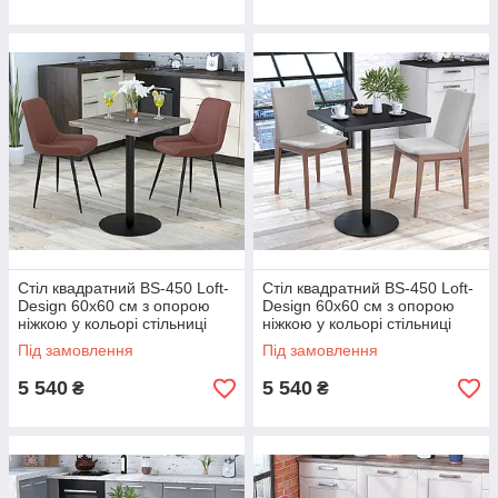
Стіл квадратний BS-450 Loft-
Стіл квадратний BS-450 Loft-
Design 60х60 см з опорою
Design 60х60 см з опорою
ніжкою у кольорі стільниці
ніжкою у кольорі стільниці
сірий-дуб палена
венге-чорна
Під замовлення
Під замовлення
5 540
5 540
₴
₴