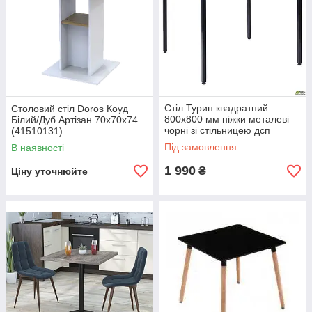
Стіл Турин квадратний
Столовий стіл Doros Коуд
800х800 мм ніжки металеві
Білий/Дуб Артізан 70х70х74
чорні зі стільницею дсп
(41510131)
Під замовлення
В наявності
1 990
₴
Ціну уточнюйте