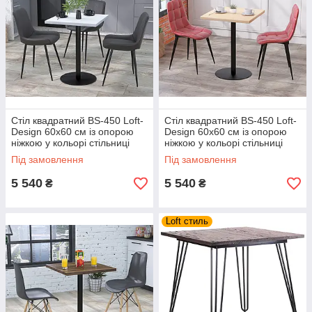
Стіл квадратний BS-450 Loft-
Стіл квадратний BS-450 Loft-
Design 60х60 см із опорою
Design 60х60 см із опорою
ніжкою у кольорі стільниці
ніжкою у кольорі стільниці
біла-альба
дуб-борас бежева
Під замовлення
Під замовлення
5 540
5 540
₴
₴
Loft стиль