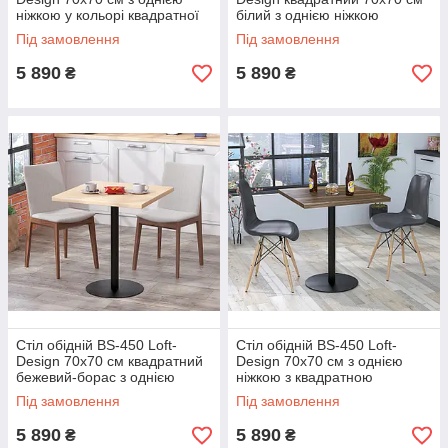
ніжкою у кольорі квадратної
білий з однією ніжкою
стільниці венге
Під замовлення
Під замовлення
5 890
5 890
₴
₴
Стіл обідній BS-450 Loft-
Стіл обідній BS-450 Loft-
Design 70х70 см квадратний
Design 70х70 см з однією
бежевий-борас з однією
ніжкою з квадратною
ніжкою
стільницею горіх-модена
Під замовлення
Під замовлення
коричнева
5 890
5 890
₴
₴